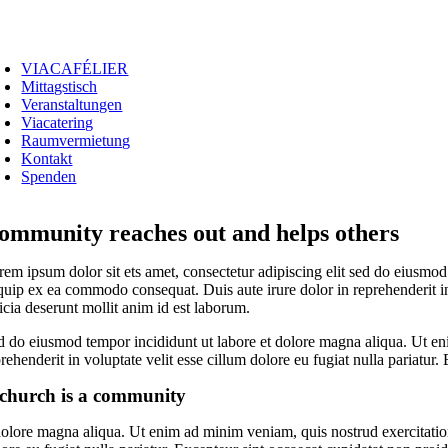
Zum
Inhalt
oggle
springen
avigation
VIACAFÉLIER
Mittagstisch
Veranstaltungen
Viacatering
Raumvermietung
Kontakt
Spenden
ommunity reaches out and helps others
rem ipsum dolor sit ets amet, consectetur adipiscing elit sed do eiusmod
quip ex ea commodo consequat. Duis aute irure dolor in reprehenderit in 
icia deserunt mollit anim id est laborum.
d do eiusmod tempor incididunt ut labore et dolore magna aliqua. Ut eni
rehenderit in voluptate velit esse cillum dolore eu fugiat nulla pariatur
church is a community
olore magna aliqua. Ut enim ad minim veniam, quis nostrud exercitation 