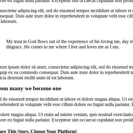
ore eu fugiat nulla pariatur. Excepteur sint occaecat cupidatat non proid
nsectetur adipiscing elit, sed do eiusmod tempor incididunt ut labore e
sequat. Duis aute irure dolor in reprehenderit in voluptate velit esse ci
t laborum.
My trust in God flows out of the experience of his loving me, day in
disgrace. He comes to me where I live and loves me as I am.
rem ipsum dolor sit amet, consectetur adipiscing elit, sed do eiusmod te
quip ex ea commodo consequat. Duis aute irure dolor in reprehenderit in 
icia deserunt mollit anim id est laborum.
rom many we become one
d do eiusmod tempor incididunt ut labore et dolore magna aliqua. Ut eni
rehenderit in voluptate velit esse cillum dolore eu fugiat nulla pariatur
olore magna aliqua. Ut enim ad minim veniam, quis nostrud exercitation 
ore eu fugiat nulla pariatur. Excepteur sint occaecat cupidatat non proid
are This Story, Choose Your Platform!