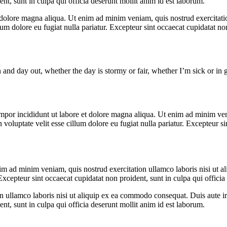
ent, sunt in culpa qui officia deserunt mollit anim id est laborum.
t dolore magna aliqua. Ut enim ad minim veniam, quis nostrud exercitat
llum dolore eu fugiat nulla pariatur. Excepteur sint occaecat cupidatat no
 and day out, whether the day is stormy or fair, whether I’m sick or in g
mpor incididunt ut labore et dolore magna aliqua. Ut enim ad minim veni
voluptate velit esse cillum dolore eu fugiat nulla pariatur. Excepteur si
m ad minim veniam, quis nostrud exercitation ullamco laboris nisi ut a
. Excepteur sint occaecat cupidatat non proident, sunt in culpa qui offici
ullamco laboris nisi ut aliquip ex ea commodo consequat. Duis aute irur
ent, sunt in culpa qui officia deserunt mollit anim id est laborum.