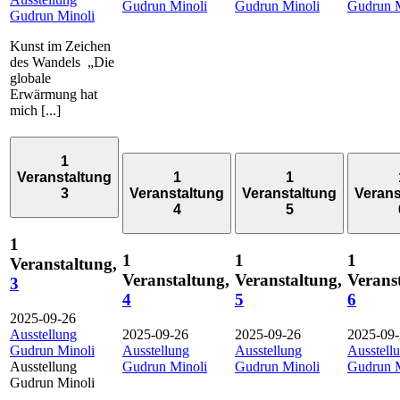
Gudrun Minoli
Gudrun Minoli
Gudrun M
Gudrun Minoli
Kunst im Zeichen
des Wandels „Die
globale
Erwärmung hat
mich [...]
1
Veranstaltung
1
1
3
Veranstaltung
Veranstaltung
Verans
4
5
1
1
1
1
Veranstaltung,
Veranstaltung,
Veranstaltung,
Verans
3
4
5
6
2025-09-26
Ausstellung
2025-09-26
2025-09-26
2025-09
Gudrun Minoli
Ausstellung
Ausstellung
Ausstell
Ausstellung
Gudrun Minoli
Gudrun Minoli
Gudrun M
Gudrun Minoli