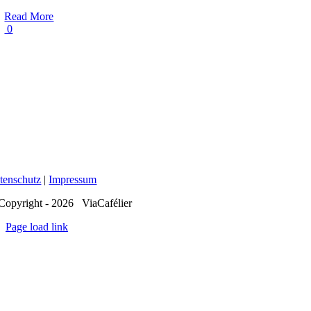
Read More
0
tenschutz
|
Impressum
Copyright - 2026 ViaCafélier
Page load link
Nach
oben