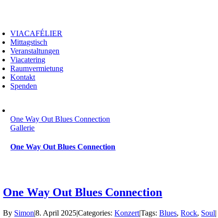
Zum
Inhalt
oggle
springen
avigation
VIACAFÉLIER
Mittagstisch
Veranstaltungen
Viacatering
Raumvermietung
Kontakt
Spenden
One Way Out Blues Connection
Gallerie
One Way Out Blues Connection
One Way Out Blues Connection
By
Simon
|
8. April 2025
|
Categories:
Konzert
|
Tags:
Blues
,
Rock
,
Soul
|